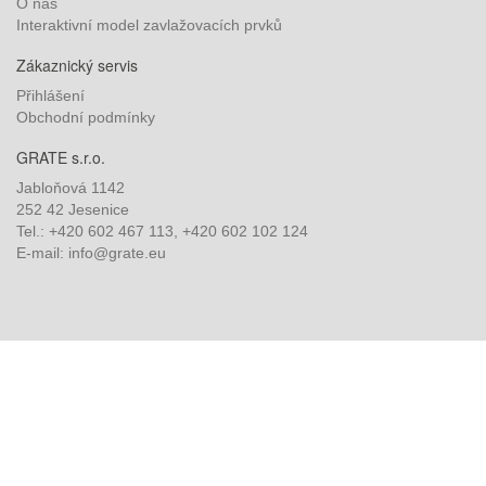
O nás
Interaktivní model zavlažovacích prvků
Zákaznický servis
Přihlášení
Obchodní podmínky
GRATE s.r.o.
Jabloňová 1142
252 42 Jesenice
Tel.: +420 602 467 113, +420 602 102 124
E-mail: info@grate.eu