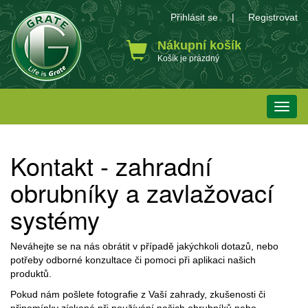
Přihlásit se
|
Registrovat
Nákupní košík
Košík je prázdný
Toggle
naviga
Kontakt - zahradní
obrubníky a zavlažovací
systémy
Neváhejte se na nás obrátit v případě jakýchkoli dotazů, nebo
potřeby odborné konzultace či pomoci při aplikaci našich
produktů.
Pokud nám pošlete fotografie z Vaší zahrady, zkušenosti či