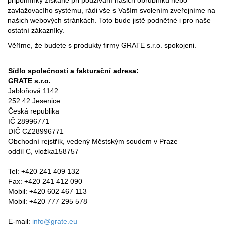
připomínky získané při používání našich obrubníků nebo
zavlažovacího systému, rádi vše s Vaším svolením zveřejníme na
našich webových stránkách. Toto bude jistě podnětné i pro naše
ostatní zákazníky.
Věříme, že budete s produkty firmy GRATE s.r.o. spokojeni.
Sídlo společnosti a fakturační adresa:
GRATE s.r.o.
Jabloňová 1142
252 42 Jesenice
Česká republika
IČ 28996771
DIČ CZ28996771
Obchodní rejstřík, vedený Městským soudem v Praze
oddíl C, vložka158757
Tel: +420 241 409 132
Fax: +420 241 412 090
Mobil: +420 602 467 113
Mobil: +420 777 295 578
E-mail:
info@grate.eu