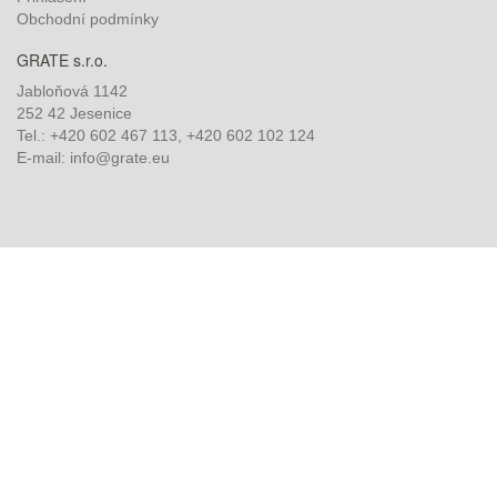
Obchodní podmínky
GRATE s.r.o.
Jabloňová 1142
252 42 Jesenice
Tel.: +420 602 467 113, +420 602 102 124
E-mail: info@grate.eu