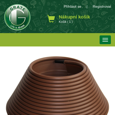
Přihlásit se
|
Registrovat
Nákupní košík
Košík ( 1 )
Toggle
naviga