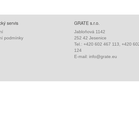
ký servis
GRATE s.r.o.
ní
Jabloňová 1142
í podmínky
252 42 Jesenice
Tel.: +420 602 467 113, +420 60
124
E-mail: info@grate.eu