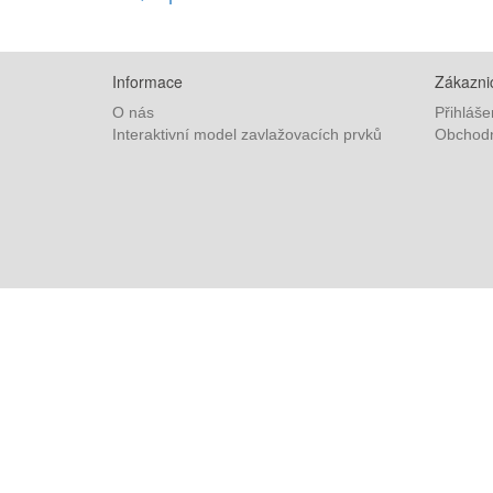
Informace
Zákaznic
O nás
Přihláše
Interaktivní model zavlažovacích prvků
Obchodn