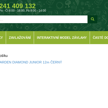
241 409 132
Po - Čt 8:00 - 16:00, Pá 8:00 - 14:00
KY
ZAVLAŽOVÁNÍ
INTERAKTIVNÍ MODEL ZÁVLAHY
ČASTÉ D
ošíku
GARDEN DIAMOND JUNIOR 12m ČERNÝ