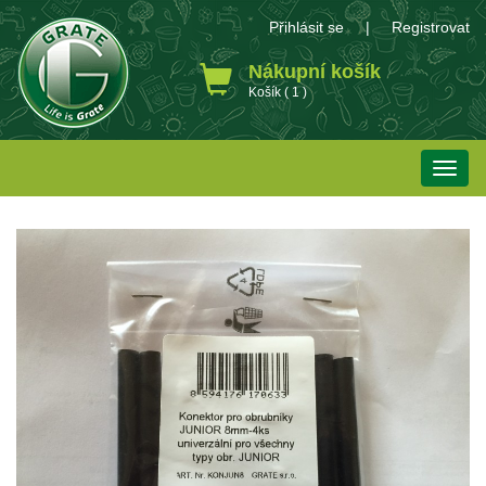
Přihlásit se
|
Registrovat
Nákupní košík
Košík ( 1 )
Toggle
naviga