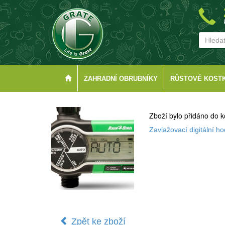
ZAHRADNÍ OBRUBNÍKY
RŮSTOVÉ KOST
Zboží bylo přidáno do k
Zavlažovací digitální ho
Zpět ke zboží