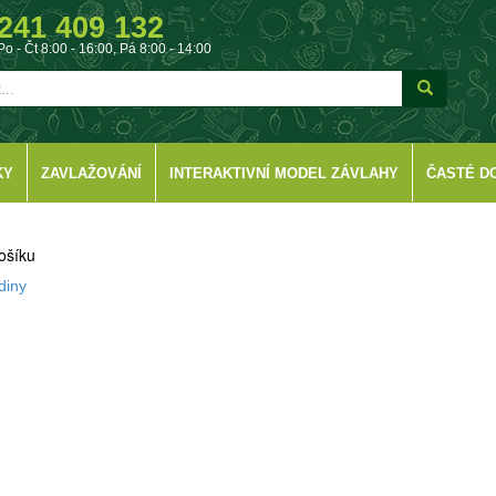
241 409 132
Po - Čt 8:00 - 16:00, Pá 8:00 - 14:00
KY
ZAVLAŽOVÁNÍ
INTERAKTIVNÍ MODEL ZÁVLAHY
ČASTÉ D
ošíku
diny