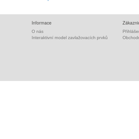
Informace
Zákaznic
O nás
Přihláše
Interaktivní model zavlažovacích prvků
Obchodn