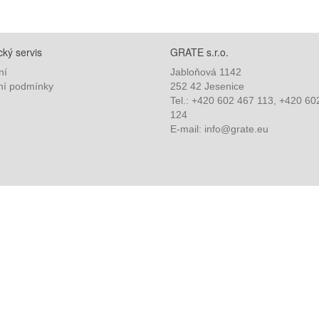
ký servis
GRATE s.r.o.
ní
Jabloňová 1142
í podmínky
252 42 Jesenice
Tel.: +420 602 467 113, +420 60
124
E-mail: info@grate.eu