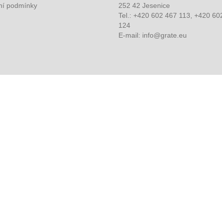
í podmínky
252 42 Jesenice
Tel.: +420 602 467 113, +420 60
124
E-mail: info@grate.eu