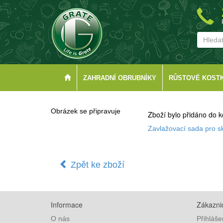
ZAHRADNÍ OBRUBNÍKY
RŮSTOVÉ KOST
Obrázek se připravuje
Zboží bylo přidáno do k
Zavlažovací sada pro s
Zpět ke zboží
Informace
Zákaznic
O nás
Přihláše