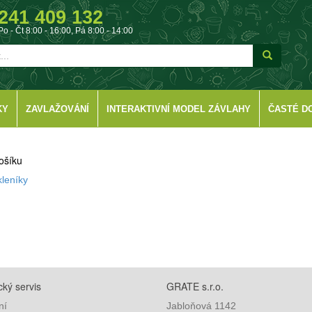
241 409 132
Po - Čt 8:00 - 16:00, Pá 8:00 - 14:00
KY
ZAVLAŽOVÁNÍ
INTERAKTIVNÍ MODEL ZÁVLAHY
ČASTÉ D
ošíku
kleníky
ký servis
GRATE s.r.o.
ní
Jabloňová 1142