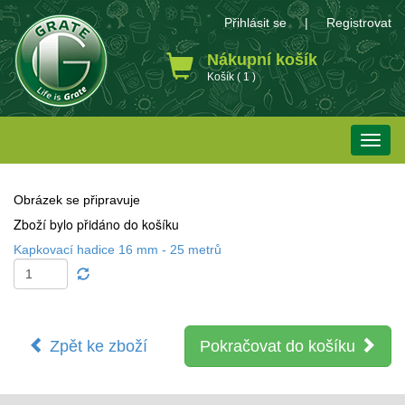
Přihlásit se
|
Registrovat
Nákupní košík
Košík ( 1 )
Toggle
naviga
Obrázek se připravuje
Zboží bylo přidáno do košíku
Kapkovací hadice 16 mm - 25 metrů
Zpět ke zboží
Pokračovat do košíku