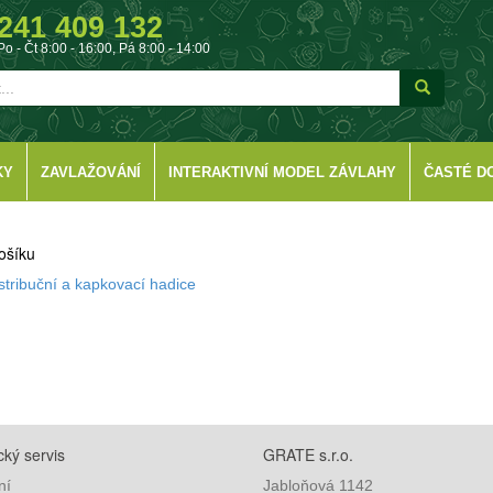
241 409 132
Po - Čt 8:00 - 16:00, Pá 8:00 - 14:00
KY
ZAVLAŽOVÁNÍ
INTERAKTIVNÍ MODEL ZÁVLAHY
ČASTÉ D
ošíku
stribuční a kapkovací hadice
ký servis
GRATE s.r.o.
ní
Jabloňová 1142