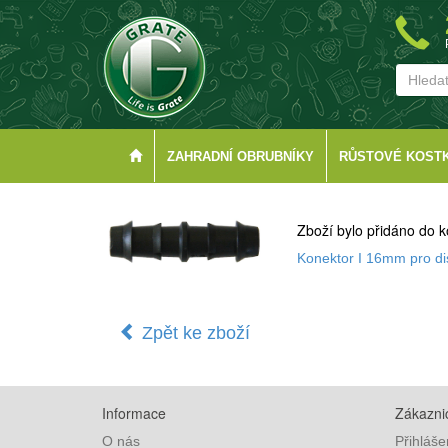
ZAHRADNÍ OBRUBNÍKY
RŮSTOVÉ KOST
Zboží bylo přidáno do k
Konektor I 16mm pro di
Zpět ke zboží
Informace
Zákaznic
O nás
Přihláše