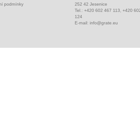
í podmínky
252 42 Jesenice
Tel.: +420 602 467 113, +420 60
124
E-mail: info@grate.eu