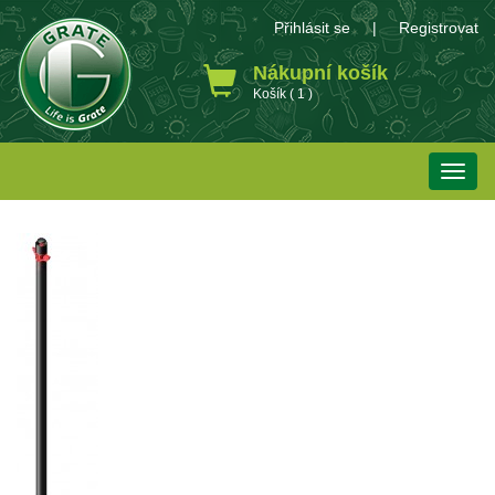
Přihlásit se
|
Registrovat
Nákupní košík
Košík ( 1 )
Toggle
naviga