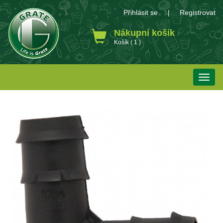
Přihlásit se
|
Registrovat
Nákupní košík
Košík ( 1 )
Toggle
naviga